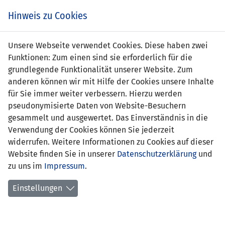
s
Hinweis zu Cookies
Unsere Webseite verwendet Cookies. Diese haben zwei
Funktionen: Zum einen sind sie erforderlich für die
Dominik Schedler
grundlegende Funktionalität unserer Website. Zum
anderen können wir mit Hilfe der Cookies unsere Inhalte
Position:
für Sie immer weiter verbessern. Hierzu werden
pseudonymisierte Daten von Website-Besuchern
Geburtsdatum:
12. November 1996
gesammelt und ausgewertet. Das Einverständnis in die
Verwendung der Cookies können Sie jederzeit
aktueller Verein:
USV Eschen/Mauren
widerrufen. Weitere Informationen zu Cookies auf dieser
Website finden Sie in unserer
Anzahl Spiele:
0
Datenschutzerklärung
und
zu uns im
Impressum
.
Anzahl Tore:
0
Einstellungen