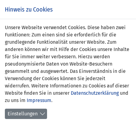
s
Hinweis zu Cookies
Unsere Webseite verwendet Cookies. Diese haben zwei
Funktionen: Zum einen sind sie erforderlich für die
Erich Büchel
grundlegende Funktionalität unserer Website. Zum
anderen können wir mit Hilfe der Cookies unsere Inhalte
Position:
für Sie immer weiter verbessern. Hierzu werden
pseudonymisierte Daten von Website-Besuchern
erstes
09.03.1982 Liechtenstein - Schweiz
gesammelt und ausgewertet. Das Einverständnis in die
Länderspiel:
(0:1)
Verwendung der Cookies können Sie jederzeit
widerrufen. Weitere Informationen zu Cookies auf dieser
Anzahl Spiele:
1
Website finden Sie in unserer
Datenschutzerklärung
und
zu uns im
Anzahl Tore:
Impressum
0
.
Einstellungen