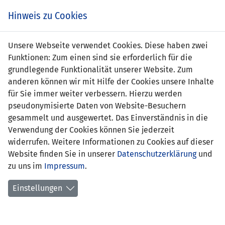
s
Hinweis zu Cookies
Unsere Webseite verwendet Cookies. Diese haben zwei
Funktionen: Zum einen sind sie erforderlich für die
Norman Nigsch
grundlegende Funktionalität unserer Website. Zum
anderen können wir mit Hilfe der Cookies unsere Inhalte
Position:
für Sie immer weiter verbessern. Hierzu werden
pseudonymisierte Daten von Website-Besuchern
erstes
09.03.1982 Liechtenstein - Schweiz
gesammelt und ausgewertet. Das Einverständnis in die
Länderspiel:
(0:1)
Verwendung der Cookies können Sie jederzeit
widerrufen. Weitere Informationen zu Cookies auf dieser
Anzahl Spiele:
1
Website finden Sie in unserer
Datenschutzerklärung
und
zu uns im
Anzahl Tore:
Impressum
0
.
Einstellungen