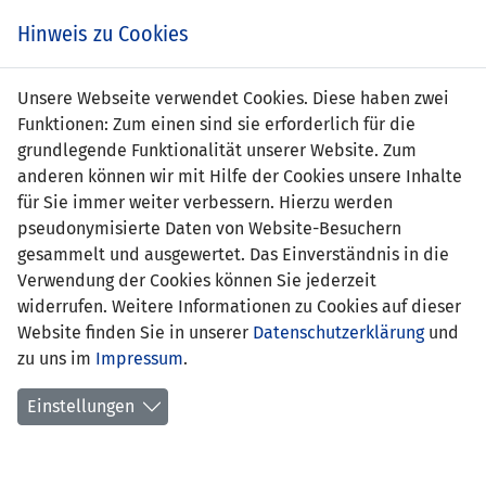
s
Hinweis zu Cookies
Unsere Webseite verwendet Cookies. Diese haben zwei
Funktionen: Zum einen sind sie erforderlich für die
Christoph Duelli
grundlegende Funktionalität unserer Website. Zum
anderen können wir mit Hilfe der Cookies unsere Inhalte
Position:
Verteidigung
für Sie immer weiter verbessern. Hierzu werden
pseudonymisierte Daten von Website-Besuchern
Geburtsdatum:
2. Mai 1991
gesammelt und ausgewertet. Das Einverständnis in die
Verwendung der Cookies können Sie jederzeit
aktueller
FC BW Feldkirch (AUT)
widerrufen. Weitere Informationen zu Cookies auf dieser
Verein:
Website finden Sie in unserer
Datenschutzerklärung
und
zu uns im
erlernter
Impressum
Maschinenbautechniker und
.
Beruf:
technischer Zeichner
Einstellungen
Anzahl Spiele:
0
Anzahl Tore:
0