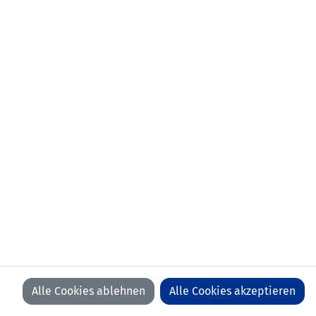
01.07.95-30.06.96 USV
Eschen/Mauren
01.12.84-30.06.95 FC Schaan
erlernter Beruf:
Matura
erstes
03.09.2005 Russland - Liechtenstein
Länderspiel:
(2:0)
Anzahl Spiele:
23
Anzahl Tore:
2
Alle Cookies ablehnen
Alle Cookies akzeptieren