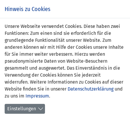
s
Hinweis zu Cookies
Unsere Webseite verwendet Cookies. Diese haben zwei
Funktionen: Zum einen sind sie erforderlich für die
Benjamin Fischer
grundlegende Funktionalität unserer Website. Zum
anderen können wir mit Hilfe der Cookies unsere Inhalte
Position:
Sturm
für Sie immer weiter verbessern. Hierzu werden
pseudonymisierte Daten von Website-Besuchern
Geburtsdatum:
19. Oktober 1980
gesammelt und ausgewertet. Das Einverständnis in die
Verwendung der Cookies können Sie jederzeit
frühere
18.01.10-30.06.2010 FC Chiasso
widerrufen. Weitere Informationen zu Cookies auf dieser
Stationen:
01.07.04-18.01.10 FC Vaduz
Website finden Sie in unserer
Datenschutzerklärung
und
01.07.01-30.06.03 Chur 97
zu uns im
Impressum
.
01.07.99-30.06.01 FC Vaduz
01.07.98-30.06.99 USV
Einstellungen
Eschen/Mauren
01.07.96-30.06.98 Grashopper-Club
Zürich