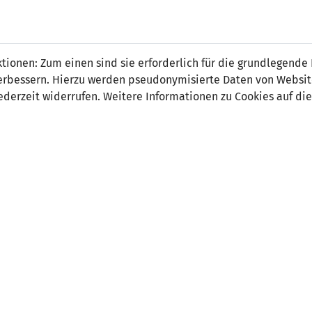
man Hoop
ionen: Zum einen sind sie erforderlich für die grundlegende
r verbessern. Hierzu werden pseudonymisierte Daten von Webs
derzeit widerrufen. Weitere Informationen zu Cookies auf die
on:
 Länderspiel:
30.05.1990 Liechtenstein - USA (1:4)
 Spiele:
1
 Tore:
0