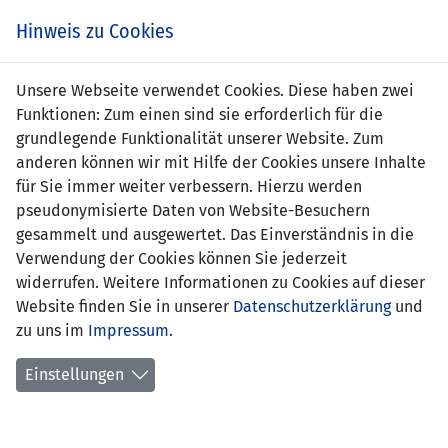
s
Hinweis zu Cookies
Unsere Webseite verwendet Cookies. Diese haben zwei
Funktionen: Zum einen sind sie erforderlich für die
Mark Walser
grundlegende Funktionalität unserer Website. Zum
anderen können wir mit Hilfe der Cookies unsere Inhalte
Position:
für Sie immer weiter verbessern. Hierzu werden
pseudonymisierte Daten von Website-Besuchern
erstes
11.10.1997 Island - Liechtenstein
gesammelt und ausgewertet. Das Einverständnis in die
Länderspiel:
(4:0)
Verwendung der Cookies können Sie jederzeit
widerrufen. Weitere Informationen zu Cookies auf dieser
Anzahl Spiele:
1
Website finden Sie in unserer
Datenschutzerklärung
und
zu uns im
Anzahl Tore:
Impressum
.
0
Einstellungen