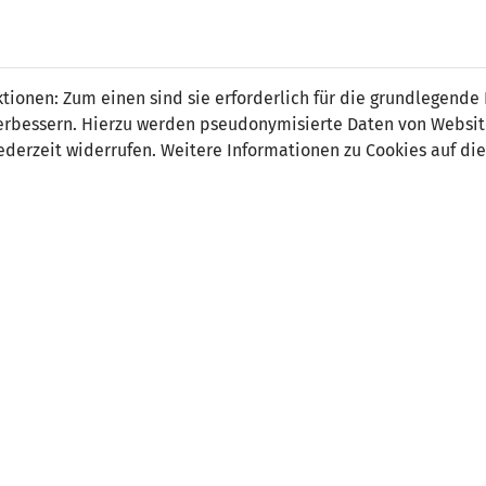
s Pfleger
ionen: Zum einen sind sie erforderlich für die grundlegende
r verbessern. Hierzu werden pseudonymisierte Daten von Webs
derzeit widerrufen. Weitere Informationen zu Cookies auf die
on:
Tor
tsdatum:
21. September 1997
ler Verein:
FC Vaduz U23
e Stationen:
FC Schaan
 Spiele:
0
 Tore:
0