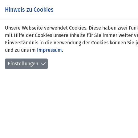
Hinweis zu Cookies
Nikla
Unsere Webseite verwendet Cookies. Diese haben zwei Funkt
mit Hilfe der Cookies unsere Inhalte für Sie immer weite
Einverständnis in die Verwendung der Cookies können Sie je
und zu uns im
Impressum
.
Positi
Gebur
Einstellungen
aktuel
früher
Anzahl
Anzahl