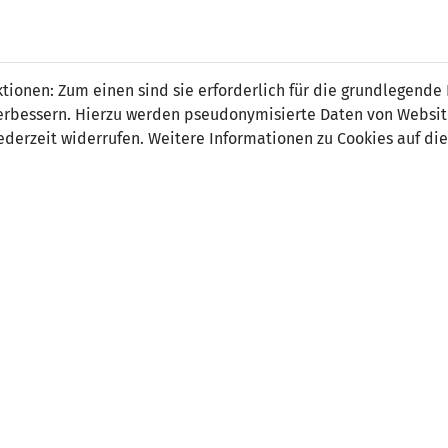
 Meier
ionen: Zum einen sind sie erforderlich für die grundlegende
r verbessern. Hierzu werden pseudonymisierte Daten von Webs
derzeit widerrufen. Weitere Informationen zu Cookies auf die
on:
Mittelfeld
tsdatum:
10. Januar 1998
ler Verein:
USV Eschen/Mauren
e Stationen:
01.07.2016-30.06.2018 FC Balzers
FC Vaduz
FC St. Gallen
FC Vaduz
USV Eschen/Mauren
ter Beruf:
Umweltingenieur