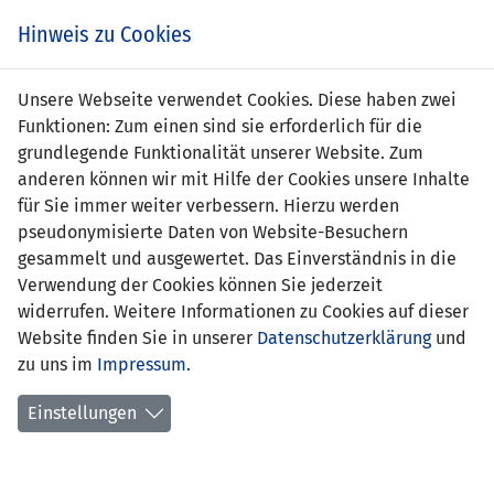
s
Hinweis zu Cookies
Unsere Webseite verwendet Cookies. Diese haben zwei
Funktionen: Zum einen sind sie erforderlich für die
Cooper Quaderer
grundlegende Funktionalität unserer Website. Zum
anderen können wir mit Hilfe der Cookies unsere Inhalte
Position:
für Sie immer weiter verbessern. Hierzu werden
pseudonymisierte Daten von Website-Besuchern
Geburtsdatum:
17. Februar 1998
gesammelt und ausgewertet. Das Einverständnis in die
Verwendung der Cookies können Sie jederzeit
aktueller Verein:
FC Schaan
widerrufen. Weitere Informationen zu Cookies auf dieser
Website finden Sie in unserer
Anzahl Spiele:
0
Datenschutzerklärung
und
zu uns im
Impressum
.
Anzahl Tore:
0
Einstellungen