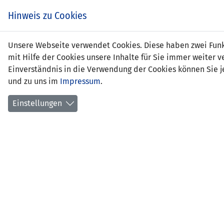
Hinweis zu Cookies
Noah
Unsere Webseite verwendet Cookies. Diese haben zwei Funkt
mit Hilfe der Cookies unsere Inhalte für Sie immer weite
Einverständnis in die Verwendung der Cookies können Sie je
und zu uns im
Impressum
.
Positi
Gebur
Einstellungen
aktuel
früher
erlern
erstes