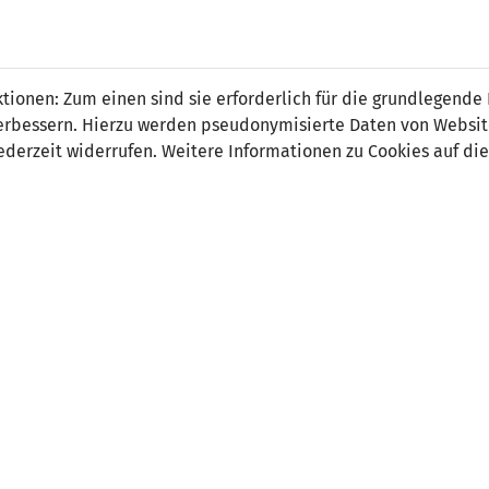
 Frommelt
ionen: Zum einen sind sie erforderlich für die grundlegende
r verbessern. Hierzu werden pseudonymisierte Daten von Webs
derzeit widerrufen. Weitere Informationen zu Cookies auf die
on:
Mittelfeld
tsdatum:
18. Dezember 2000
ler Verein:
FC Kosova Zürich (SUI)
e Stationen:
01.07.2020-30.06.2022 USV Eschen/Mau
FC Balzers
Team FC Vaduz II
FC Schaan
ter Beruf:
Umweltingenieur
 Länderspiel:
18.11.2019 Liechtenstein - Bosnien & He