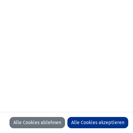
aktueller Verein:
FC Triesenberg
frühere
01.07.2021-31.12.2021 FC Widnau
Stationen:
(SUI)
01.07.2020-30.06.2021 FC Balzers
Team FC Vaduz II
FC Vaduz U18
Anzahl Spiele:
0
Anzahl Tore:
0
Alle Cookies ablehnen
Alle Cookies akzeptieren