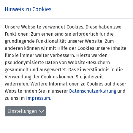
s
Hinweis zu Cookies
Unsere Webseite verwendet Cookies. Diese haben zwei
Funktionen: Zum einen sind sie erforderlich für die
Dany Ferreira
grundlegende Funktionalität unserer Website. Zum
anderen können wir mit Hilfe der Cookies unsere Inhalte
Position:
für Sie immer weiter verbessern. Hierzu werden
pseudonymisierte Daten von Website-Besuchern
Geburtsdatum:
2. November 2000
gesammelt und ausgewertet. Das Einverständnis in die
Verwendung der Cookies können Sie jederzeit
aktueller Verein:
FC Balzers
widerrufen. Weitere Informationen zu Cookies auf dieser
Website finden Sie in unserer
Anzahl Spiele:
0
Datenschutzerklärung
und
zu uns im
Impressum
.
Anzahl Tore:
0
Einstellungen