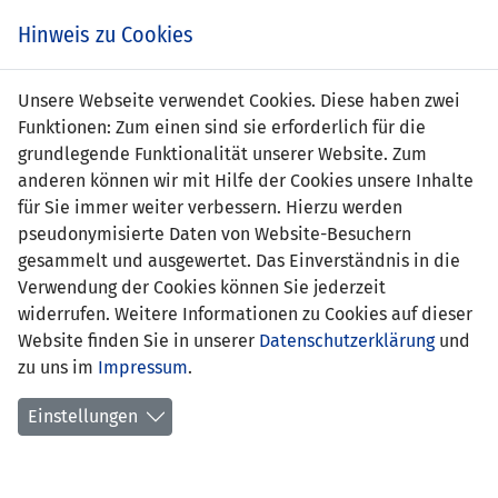
s
Hinweis zu Cookies
Unsere Webseite verwendet Cookies. Diese haben zwei
Funktionen: Zum einen sind sie erforderlich für die
Patrick Batliner
grundlegende Funktionalität unserer Website. Zum
anderen können wir mit Hilfe der Cookies unsere Inhalte
Position:
für Sie immer weiter verbessern. Hierzu werden
pseudonymisierte Daten von Website-Besuchern
Geburtsdatum:
25. Januar 2001
gesammelt und ausgewertet. Das Einverständnis in die
Verwendung der Cookies können Sie jederzeit
aktueller Verein:
USV Eschen/Mauren
widerrufen. Weitere Informationen zu Cookies auf dieser
Website finden Sie in unserer
Anzahl Spiele:
0
Datenschutzerklärung
und
zu uns im
Impressum
.
Anzahl Tore:
0
Einstellungen