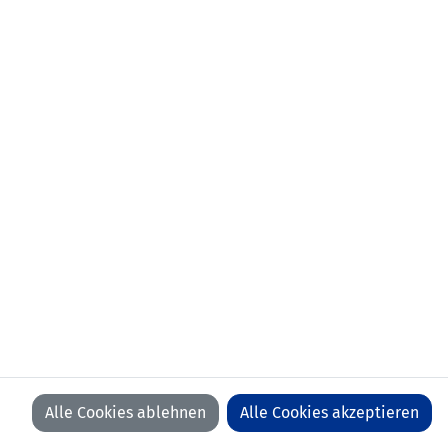
aktueller Verein:
FC Triesenberg
frühere Stationen:
01.07.2023-31.12.2023 FC Balzers
01.07.2019-30.06.2023 FC Ruggell
Team Liechtenstein U18
FC Ruggell
Anzahl Spiele:
0
Anzahl Tore:
0
Alle Cookies ablehnen
Alle Cookies akzeptieren