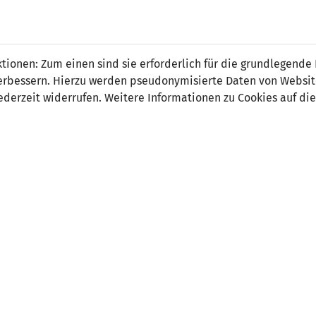
in Risch
ionen: Zum einen sind sie erforderlich für die grundlegende
r verbessern. Hierzu werden pseudonymisierte Daten von Webs
derzeit widerrufen. Weitere Informationen zu Cookies auf die
on:
Mittelfeld
tsdatum:
11. Juli 2002
ler Verein:
FC Ruggell
 Spiele:
0
 Tore:
0