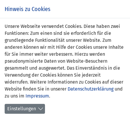
s
Hinweis zu Cookies
Unsere Webseite verwendet Cookies. Diese haben zwei
Funktionen: Zum einen sind sie erforderlich für die
Sebastian Beck
grundlegende Funktionalität unserer Website. Zum
anderen können wir mit Hilfe der Cookies unsere Inhalte
Position:
Mittelfeld
für Sie immer weiter verbessern. Hierzu werden
pseudonymisierte Daten von Website-Besuchern
Geburtsdatum:
14. März 1994
gesammelt und ausgewertet. Das Einverständnis in die
Verwendung der Cookies können Sie jederzeit
aktueller Verein:
FC Triesenberg
widerrufen. Weitere Informationen zu Cookies auf dieser
Website finden Sie in unserer
Anzahl Spiele:
0
Datenschutzerklärung
und
zu uns im
Impressum
.
Anzahl Tore:
0
Einstellungen