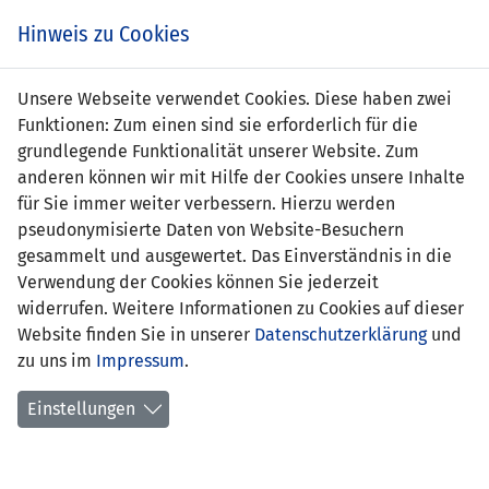
s
Hinweis zu Cookies
Unsere Webseite verwendet Cookies. Diese haben zwei
Funktionen: Zum einen sind sie erforderlich für die
Alessio Biedermann
grundlegende Funktionalität unserer Website. Zum
anderen können wir mit Hilfe der Cookies unsere Inhalte
Position:
für Sie immer weiter verbessern. Hierzu werden
pseudonymisierte Daten von Website-Besuchern
Geburtsdatum:
14. März 2002
gesammelt und ausgewertet. Das Einverständnis in die
Verwendung der Cookies können Sie jederzeit
frühere Stationen:
FC Ruggell
widerrufen. Weitere Informationen zu Cookies auf dieser
Website finden Sie in unserer
Anzahl Spiele:
0
Datenschutzerklärung
und
zu uns im
Impressum
.
Anzahl Tore:
0
Einstellungen