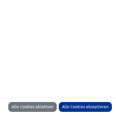
aktueller Verein:
FC Ruggell
frühere Stationen:
Team FC Vaduz II
Team Liechtenstein U18
USV Eschen/Mauren
Anzahl Spiele:
0
Anzahl Tore:
0
Alle Cookies ablehnen
Alle Cookies akzeptieren