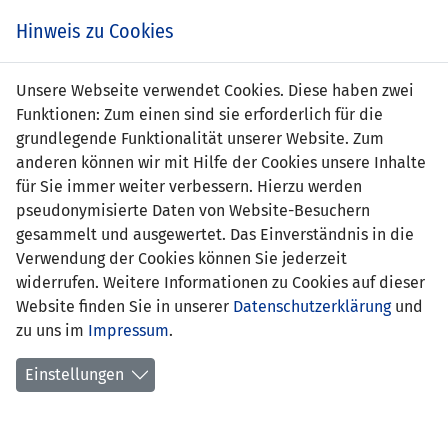
s
Hinweis zu Cookies
Unsere Webseite verwendet Cookies. Diese haben zwei
Funktionen: Zum einen sind sie erforderlich für die
Moritz Höfler
grundlegende Funktionalität unserer Website. Zum
anderen können wir mit Hilfe der Cookies unsere Inhalte
Position:
für Sie immer weiter verbessern. Hierzu werden
pseudonymisierte Daten von Website-Besuchern
Geburtsdatum:
25. April 2002
gesammelt und ausgewertet. Das Einverständnis in die
Verwendung der Cookies können Sie jederzeit
frühere Stationen:
widerrufen. Weitere Informationen zu Cookies auf dieser
Website finden Sie in unserer
erstes Länderspiel:
Datenschutzerklärung
und
zu uns im
Impressum
.
Anzahl Spiele:
0
Einstellungen
Anzahl Tore:
0