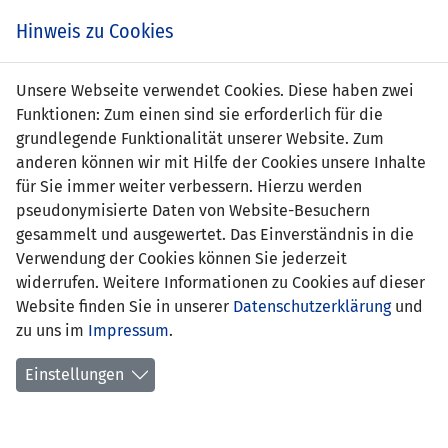
s
Hinweis zu Cookies
Unsere Webseite verwendet Cookies. Diese haben zwei
Funktionen: Zum einen sind sie erforderlich für die
Selin Kurt
grundlegende Funktionalität unserer Website. Zum
anderen können wir mit Hilfe der Cookies unsere Inhalte
Position:
für Sie immer weiter verbessern. Hierzu werden
pseudonymisierte Daten von Website-Besuchern
Geburtsdatum:
31. Mai 1999
gesammelt und ausgewertet. Das Einverständnis in die
Verwendung der Cookies können Sie jederzeit
aktueller Verein:
FC Vaduz
widerrufen. Weitere Informationen zu Cookies auf dieser
Website finden Sie in unserer
Anzahl Spiele:
0
Datenschutzerklärung
und
zu uns im
Impressum
.
Anzahl Tore:
0
Einstellungen