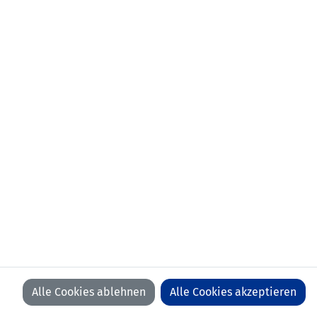
aktueller Verein:
FC Triesen
frühere Stationen:
01.01.2017-30.06.2018 FC Staad
01.07.2009-31.12.2016 FC Schaan
Anzahl Spiele:
0
Anzahl Tore:
0
Alle Cookies ablehnen
Alle Cookies akzeptieren