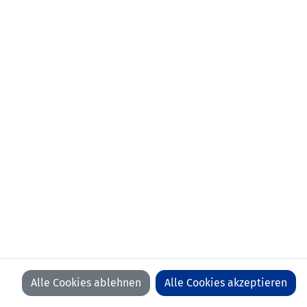
aktueller Verein:
FC Balzers
frühere
01.07.2022-30.06.2024 FC Höchst
Stationen:
(AUT)
01.07.2021-30.06.2022 Chur 97 (SUI)
Team FC Vaduz II
USV Eschen/Mauren
erlernter Beruf:
Sanitärinstallateur
erstes
10.06.2022 Andorra - Liechtenstein
Länderspiel:
(2:1)
Anzahl Spiele:
4
Anzahl Tore:
0
Alle Cookies ablehnen
Alle Cookies akzeptieren