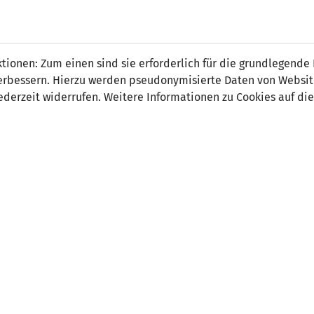
 Kranz
ionen: Zum einen sind sie erforderlich für die grundlegende
r verbessern. Hierzu werden pseudonymisierte Daten von Webs
derzeit widerrufen. Weitere Informationen zu Cookies auf die
on:
Mittelfeld
tsdatum:
17. Juli 2003
ler Verein:
USV Eschen/Mauren
e Stationen:
-30.06.2026 FC Schaan
 Länderspiel:
16.11.2023 Liechtenstein - Portugal (0:2)
 Spiele:
12
 Tore:
0