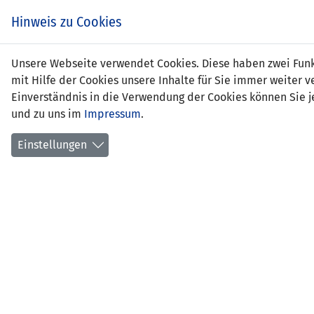
Hinweis zu Cookies
Liam
Unsere Webseite verwendet Cookies. Diese haben zwei Funkt
mit Hilfe der Cookies unsere Inhalte für Sie immer weite
Einverständnis in die Verwendung der Cookies können Sie je
und zu uns im
Impressum
.
Positi
Gebur
Einstellungen
aktuel
früher
erstes
Anzahl
Anzahl