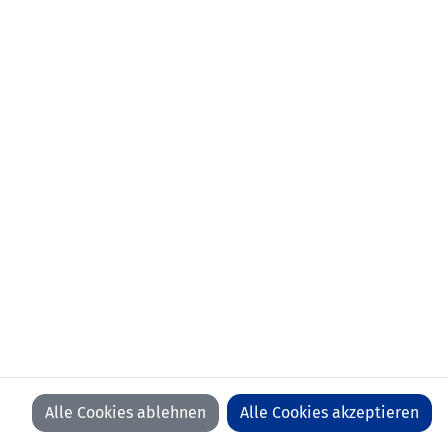
aktueller
FC Basel (SUI)
Verein:
frühere
01.07.2024-30.06.2026 SV Meppen
Stationen:
(GER)
01.01.2024-30.06.2024 SGS Essen (GER)
01.07.2020-31.12.2023 ULM Warhawks
(USA)
01.07.2017-30.06.2020 FC St. Gallen-
Staad (SUI)
01.07.2016-30.06.2017 FC St. Gallen
(SUI)
01.07.2011-30.06.2016 FC Schaan
Anzahl Spiele:
0
Anzahl Tore:
0
Alle Cookies ablehnen
Alle Cookies akzeptieren