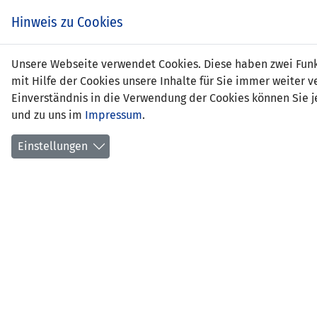
Hinweis zu Cookies
Süme
Unsere Webseite verwendet Cookies. Diese haben zwei Funkt
mit Hilfe der Cookies unsere Inhalte für Sie immer weite
Einverständnis in die Verwendung der Cookies können Sie je
und zu uns im
Impressum
.
Positi
Gebur
Einstellungen
aktuel
früher
Anzahl
Anzahl