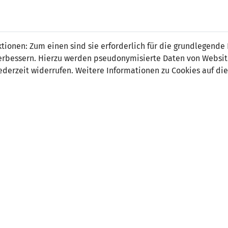
yye Özcan
ionen: Zum einen sind sie erforderlich für die grundlegende
r verbessern. Hierzu werden pseudonymisierte Daten von Webs
derzeit widerrufen. Weitere Informationen zu Cookies auf die
on:
Sturm
tsdatum:
2. April 2001
ler Verein:
FC Triesen
e Stationen:
01.01.2014-30.06.2018 FC Vaduz
 Spiele:
0
 Tore:
0