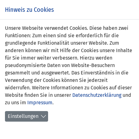
s
Hinweis zu Cookies
Unsere Webseite verwendet Cookies. Diese haben zwei
Funktionen: Zum einen sind sie erforderlich für die
Marco Ritzberger
grundlegende Funktionalität unserer Website. Zum
anderen können wir mit Hilfe der Cookies unsere Inhalte
Position:
Verteidigung
für Sie immer weiter verbessern. Hierzu werden
pseudonymisierte Daten von Website-Besuchern
Geburtsdatum:
27. Dezember 1986
gesammelt und ausgewertet. Das Einverständnis in die
Verwendung der Cookies können Sie jederzeit
erlernter Beruf:
Kaufmann
widerrufen. Weitere Informationen zu Cookies auf dieser
Website finden Sie in unserer
erstes
03.09.2004 Niederlande -
Datenschutzerklärung
und
zu uns im
Länderspiel:
Impressum
Liechtenstein (3:0)
.
Anzahl Spiele:
35
Einstellungen
Anzahl Tore:
1