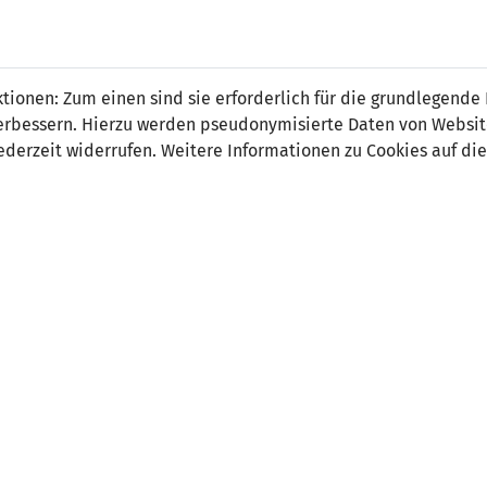
sandro Wolf
ionen: Zum einen sind sie erforderlich für die grundlegende
r verbessern. Hierzu werden pseudonymisierte Daten von Webs
derzeit widerrufen. Weitere Informationen zu Cookies auf die
on:
tsdatum:
10. Februar 2006
ler Verein:
FC Vaduz
 Spiele:
0
 Tore:
0