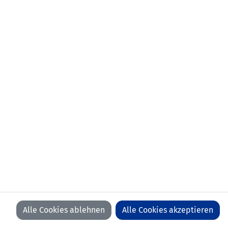
aktueller
FC St. Gallen (SUI)
Verein:
frühere
21.02.2018-30.06.2022 FC St. Gallen-
Stationen:
Staad (SUI)
05.02.2014-12.02.2018 USV
Eschen/Mauren
Anzahl Spiele:
0
Anzahl Tore:
0
Alle Cookies ablehnen
Alle Cookies akzeptieren