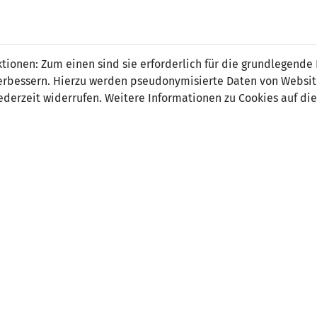
s Hasler
ionen: Zum einen sind sie erforderlich für die grundlegende
r verbessern. Hierzu werden pseudonymisierte Daten von Webs
derzeit widerrufen. Weitere Informationen zu Cookies auf die
on:
tsdatum:
3. Juni 2004
ler Verein:
FC Ruggell
 Spiele:
0
 Tore:
0