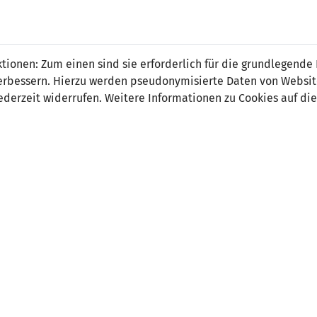
 Banzer
ionen: Zum einen sind sie erforderlich für die grundlegende
r verbessern. Hierzu werden pseudonymisierte Daten von Webs
derzeit widerrufen. Weitere Informationen zu Cookies auf die
on:
Verteidigung
tsdatum:
18. April 2005
ler Verein:
FC Triesen
 Spiele:
0
 Tore:
0