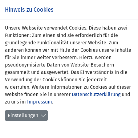
s
Hinweis zu Cookies
Unsere Webseite verwendet Cookies. Diese haben zwei
Funktionen: Zum einen sind sie erforderlich für die
Larissa Vallone
grundlegende Funktionalität unserer Website. Zum
anderen können wir mit Hilfe der Cookies unsere Inhalte
Position:
Verteidigung
für Sie immer weiter verbessern. Hierzu werden
pseudonymisierte Daten von Website-Besuchern
Geburtsdatum:
15. September 2007
gesammelt und ausgewertet. Das Einverständnis in die
Verwendung der Cookies können Sie jederzeit
aktueller Verein:
FC Balzers
widerrufen. Weitere Informationen zu Cookies auf dieser
Website finden Sie in unserer
frühere Stationen:
FC Schaan
Datenschutzerklärung
und
zu uns im
Impressum
Liechtenstein Süd / FC Triesen
.
Anzahl Spiele:
0
Einstellungen
Anzahl Tore:
0