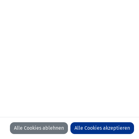
aktueller Verein:
SC Brühl (SUI)
frühere
01.07.2022-30.06.2025 FC Vaduz
Stationen:
19.08.2020-30.06.2022 SC Brühl (SUI)
01.07.2019-18.08.2020 FC Wil (SUI)
-30.06.2019 FC St. Gallen (SUI)
erstes
25.03.2022 Liechtenstein - Kap Verde
Länderspiel:
(0:6)
Anzahl Spiele:
28
Anzahl Tore:
0
Alle Cookies ablehnen
Alle Cookies akzeptieren