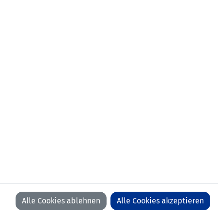
aktueller Verein:
FC Ruggell
Anzahl Spiele:
0
Anzahl Tore:
0
Alle Cookies ablehnen
Alle Cookies akzeptieren