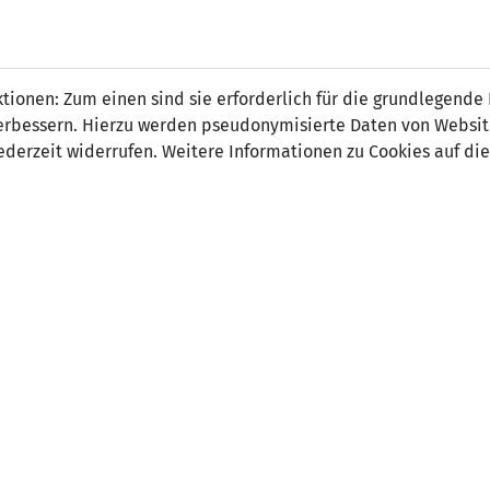
a Volle
ionen: Zum einen sind sie erforderlich für die grundlegende
r verbessern. Hierzu werden pseudonymisierte Daten von Webs
derzeit widerrufen. Weitere Informationen zu Cookies auf die
on:
tsdatum:
19. August 2007
ler Verein:
FC Triesen
 Spiele:
0
 Tore:
0