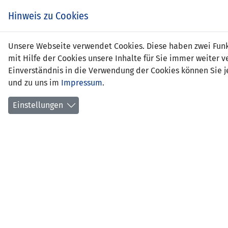
Hinweis zu Cookies
Brun
Unsere Webseite verwendet Cookies. Diese haben zwei Funkt
mit Hilfe der Cookies unsere Inhalte für Sie immer weite
Einverständnis in die Verwendung der Cookies können Sie je
und zu uns im
Impressum
.
Positi
Gebur
Einstellungen
aktuel
erstes
Anzahl
Anzahl