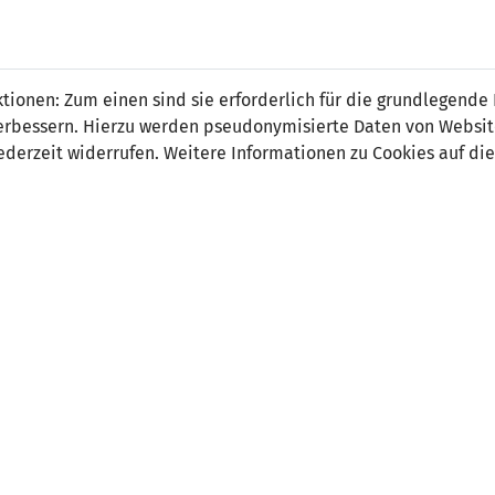
o Poitner
ionen: Zum einen sind sie erforderlich für die grundlegende
r verbessern. Hierzu werden pseudonymisierte Daten von Webs
derzeit widerrufen. Weitere Informationen zu Cookies auf die
on:
tsdatum:
22. März 2007
ler Verein:
SV Fellbach (GER)
 Länderspiel:
04.06.2026 Andorra - Liechtenstein (2:0
 Spiele:
2
 Tore:
0