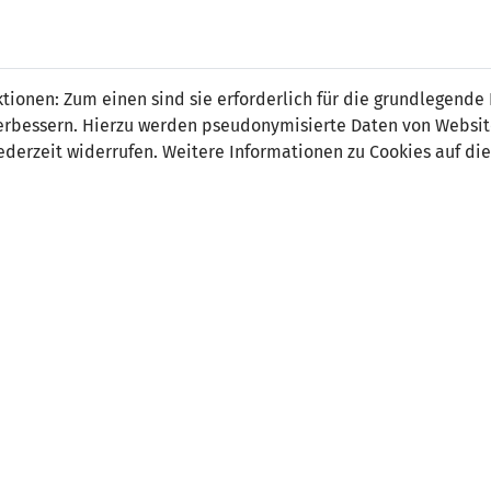
Tiado Öhri
ionen: Zum einen sind sie erforderlich für die grundlegende
r verbessern. Hierzu werden pseudonymisierte Daten von Webs
derzeit widerrufen. Weitere Informationen zu Cookies auf die
on:
Tor
tsdatum:
15. Dezember 2003
ler Verein:
FC Vaduz
 Spiele:
0
 Tore:
0