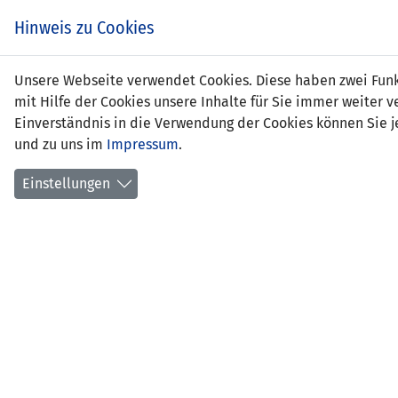
Hinweis zu Cookies
Fabi
Unsere Webseite verwendet Cookies. Diese haben zwei Funkt
mit Hilfe der Cookies unsere Inhalte für Sie immer weite
Einverständnis in die Verwendung der Cookies können Sie je
und zu uns im
Impressum
.
Positi
Gebur
Einstellungen
aktuel
früher
erlern
erstes
Anzahl