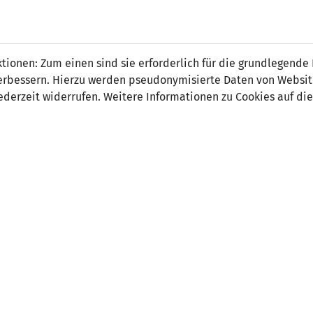
o Luque Notaro
ionen: Zum einen sind sie erforderlich für die grundlegende
r verbessern. Hierzu werden pseudonymisierte Daten von Webs
derzeit widerrufen. Weitere Informationen zu Cookies auf die
on:
Sturm
tsdatum:
31. August 2005
ler Verein:
FC Balzers
e Stationen:
01.07.2025-30.06.2026 1. FC Schweinfurt
-30.06.2025 FC Vaduz
ter Beruf:
Student
 Länderspiel:
08.09.2023 Bosnien & Herzegowina - Lie
 Spiele:
25