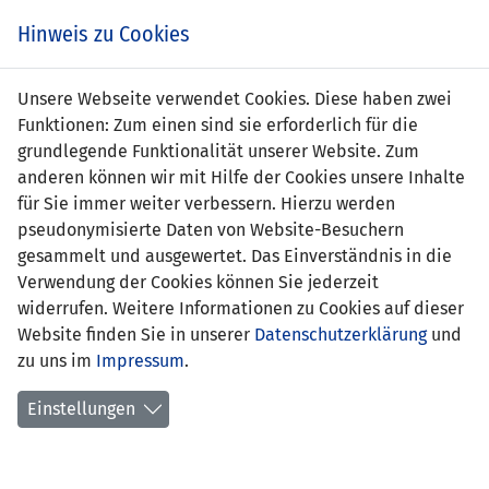
s
Hinweis zu Cookies
Unsere Webseite verwendet Cookies. Diese haben zwei
Funktionen: Zum einen sind sie erforderlich für die
Dominic Spalt
grundlegende Funktionalität unserer Website. Zum
anderen können wir mit Hilfe der Cookies unsere Inhalte
Position:
Mittelfeld
für Sie immer weiter verbessern. Hierzu werden
pseudonymisierte Daten von Website-Besuchern
Geburtsdatum:
25. März 1988
gesammelt und ausgewertet. Das Einverständnis in die
Verwendung der Cookies können Sie jederzeit
aktueller
FC Ruggell
widerrufen. Weitere Informationen zu Cookies auf dieser
Verein:
Website finden Sie in unserer
Datenschutzerklärung
und
zu uns im
frühere
Impressum
20.07.2007-10.01.2009 USV
.
Stationen:
Eschen/Mauren
Einstellungen
23.07.1999-06.07.2007 FC Ruggell
erlernter Beruf:
Bauzeichner