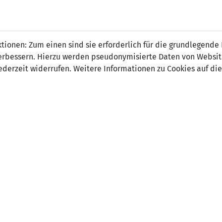
 Weidmann
ionen: Zum einen sind sie erforderlich für die grundlegende
r verbessern. Hierzu werden pseudonymisierte Daten von Webs
derzeit widerrufen. Weitere Informationen zu Cookies auf die
on:
tsdatum:
18. Oktober 2001
 Spiele:
0
 Tore:
0