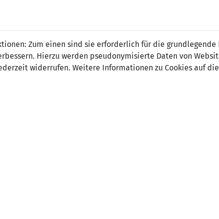
 FÜRS LAND.
NATIONAL
SPITZEN
BREITEN
ionen: Zum einen sind sie erforderlich für die grundlegende
TEAMS
FUSSBALL
FUSSBALL
JAK
F
r verbessern. Hierzu werden pseudonymisierte Daten von Webs
derzeit widerrufen. Weitere Informationen zu Cookies auf die