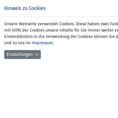
Zum
EIN SPIEL. EIN TEAM.
Hinweis zu Cookies
Inhalt
springen
Zur
Unsere Webseite verwendet Cookies. Diese haben zwei Funkt
NEWS
LFV
Navigation
mit Hilfe der Cookies unsere Inhalte für Sie immer weite
springen
Einverständnis in die Verwendung der Cookies können Sie je
und zu uns im
Impressum
.
Einstellungen