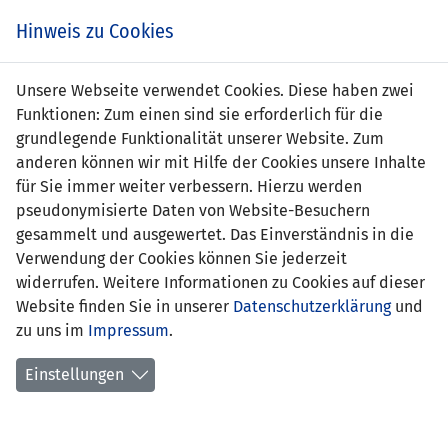
Zum
Online
Tic
EIN SPIEL. EIN TEAM. FÜRS LAND.
Hinweis zu Cookies
Inhalt
Shop
springen
Zur
Unsere Webseite verwendet Cookies. Diese haben zwei
Navigation
Funktionen: Zum einen sind sie erforderlich für die
springen
grundlegende Funktionalität unserer Website. Zum
anderen können wir mit Hilfe der Cookies unsere Inhalte
für Sie immer weiter verbessern. Hierzu werden
pseudonymisierte Daten von Website-Besuchern
gesammelt und ausgewertet. Das Einverständnis in die
Verwendung der Cookies können Sie jederzeit
EM Qualifikation 2004 - Gruppe 7
widerrufen. Weitere Informationen zu Cookies auf dieser
Website finden Sie in unserer
Datenschutzerklärung
und
Spielplan
zu uns im
Impressum
.
Kreuztabelle
Einstellungen
Tabelle