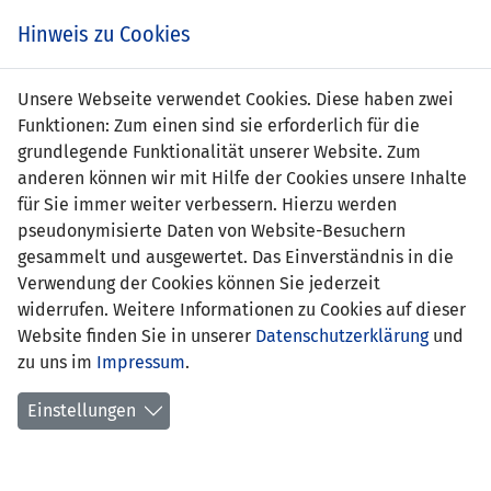
Zum
Online
Tic
EIN SPIEL. EIN TEAM. FÜRS LAND.
Hinweis zu Cookies
Inhalt
Shop
springen
Zur
Unsere Webseite verwendet Cookies. Diese haben zwei
Navigation
Funktionen: Zum einen sind sie erforderlich für die
springen
grundlegende Funktionalität unserer Website. Zum
anderen können wir mit Hilfe der Cookies unsere Inhalte
für Sie immer weiter verbessern. Hierzu werden
pseudonymisierte Daten von Website-Besuchern
gesammelt und ausgewertet. Das Einverständnis in die
Verwendung der Cookies können Sie jederzeit
EM Qualifikation 2008 - Gruppe F
widerrufen. Weitere Informationen zu Cookies auf dieser
Website finden Sie in unserer
Datenschutzerklärung
und
Spielplan
zu uns im
Impressum
.
Kreuztabelle
Einstellungen
Tabelle