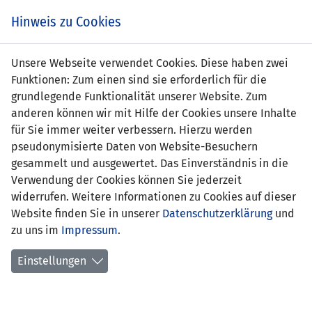
Zum
Online
Tic
EIN SPIEL. EIN TEAM. FÜRS LAND.
Hinweis zu Cookies
Inhalt
Shop
springen
Zur
Unsere Webseite verwendet Cookies. Diese haben zwei
Navigation
Funktionen: Zum einen sind sie erforderlich für die
springen
grundlegende Funktionalität unserer Website. Zum
anderen können wir mit Hilfe der Cookies unsere Inhalte
für Sie immer weiter verbessern. Hierzu werden
pseudonymisierte Daten von Website-Besuchern
gesammelt und ausgewertet. Das Einverständnis in die
Verwendung der Cookies können Sie jederzeit
EM Qualifikation 2008 - Gruppe F
widerrufen. Weitere Informationen zu Cookies auf dieser
Website finden Sie in unserer
Datenschutzerklärung
und
Spielplan
zu uns im
Impressum
.
Kreuztabelle
Einstellungen
Tabelle