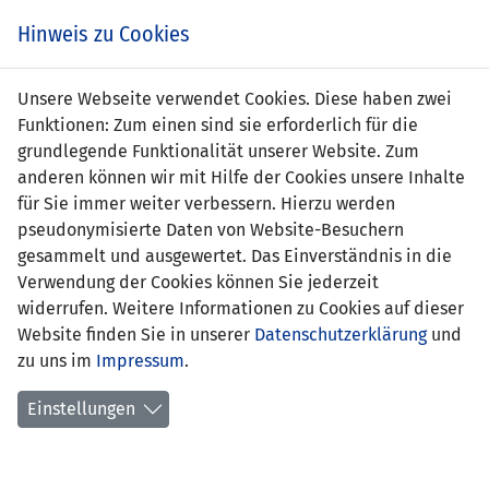
Zum
Online
Tic
EIN SPIEL. EIN TEAM. FÜRS LAND.
Hinweis zu Cookies
Inhalt
Shop
springen
Zur
Unsere Webseite verwendet Cookies. Diese haben zwei
Navigation
Funktionen: Zum einen sind sie erforderlich für die
springen
grundlegende Funktionalität unserer Website. Zum
anderen können wir mit Hilfe der Cookies unsere Inhalte
für Sie immer weiter verbessern. Hierzu werden
pseudonymisierte Daten von Website-Besuchern
gesammelt und ausgewertet. Das Einverständnis in die
Verwendung der Cookies können Sie jederzeit
EM Qualifikation 2008 - Gruppe F
widerrufen. Weitere Informationen zu Cookies auf dieser
Website finden Sie in unserer
Datenschutzerklärung
und
Spielplan
zu uns im
Impressum
.
Kreuztabelle
Einstellungen
Tabelle