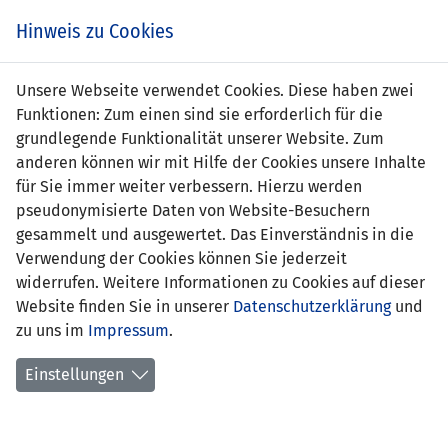
Zum
Online
Tic
EIN SPIEL. EIN TEAM. FÜRS LAND.
Hinweis zu Cookies
Inhalt
Shop
springen
Zur
Unsere Webseite verwendet Cookies. Diese haben zwei
Navigation
Funktionen: Zum einen sind sie erforderlich für die
springen
grundlegende Funktionalität unserer Website. Zum
anderen können wir mit Hilfe der Cookies unsere Inhalte
für Sie immer weiter verbessern. Hierzu werden
pseudonymisierte Daten von Website-Besuchern
gesammelt und ausgewertet. Das Einverständnis in die
Verwendung der Cookies können Sie jederzeit
EM Qualifikation 2008 - Gruppe F
widerrufen. Weitere Informationen zu Cookies auf dieser
Website finden Sie in unserer
Datenschutzerklärung
und
Spielplan
zu uns im
Impressum
.
Kreuztabelle
Einstellungen
Tabelle