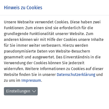
Zum
Online
Tic
EIN SPIEL. EIN TEAM. FÜRS LAND.
Hinweis zu Cookies
Inhalt
Shop
springen
Zur
Unsere Webseite verwendet Cookies. Diese haben zwei
Navigation
Funktionen: Zum einen sind sie erforderlich für die
springen
grundlegende Funktionalität unserer Website. Zum
anderen können wir mit Hilfe der Cookies unsere Inhalte
für Sie immer weiter verbessern. Hierzu werden
pseudonymisierte Daten von Website-Besuchern
gesammelt und ausgewertet. Das Einverständnis in die
Verwendung der Cookies können Sie jederzeit
EM Qualifikation 2008 - Gruppe F
widerrufen. Weitere Informationen zu Cookies auf dieser
Website finden Sie in unserer
Datenschutzerklärung
und
Spielplan
zu uns im
Impressum
.
Kreuztabelle
Einstellungen
Tabelle