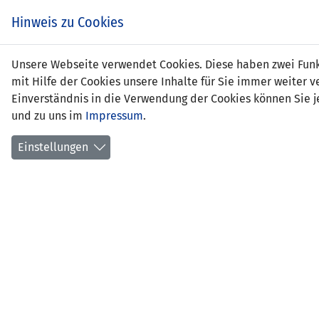
Zum
EIN SPIEL. EIN TEAM.
Hinweis zu Cookies
Inhalt
springen
Zur
Unsere Webseite verwendet Cookies. Diese haben zwei Funkt
NEWS
LFV
Navigation
mit Hilfe der Cookies unsere Inhalte für Sie immer weite
springen
Einverständnis in die Verwendung der Cookies können Sie je
und zu uns im
Impressum
.
Einstellungen