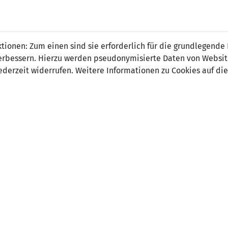
 FÜRS LAND.
NATIONAL
SPITZEN
BREITEN
ionen: Zum einen sind sie erforderlich für die grundlegende
TEAMS
FUSSBALL
FUSSBALL
JAK
F
r verbessern. Hierzu werden pseudonymisierte Daten von Webs
derzeit widerrufen. Weitere Informationen zu Cookies auf die