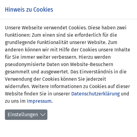
Zum
Online
Tic
EIN SPIEL. EIN TEAM. FÜRS LAND.
Hinweis zu Cookies
Inhalt
Shop
springen
Zur
Unsere Webseite verwendet Cookies. Diese haben zwei
Navigation
Funktionen: Zum einen sind sie erforderlich für die
springen
grundlegende Funktionalität unserer Website. Zum
anderen können wir mit Hilfe der Cookies unsere Inhalte
für Sie immer weiter verbessern. Hierzu werden
pseudonymisierte Daten von Website-Besuchern
gesammelt und ausgewertet. Das Einverständnis in die
Verwendung der Cookies können Sie jederzeit
Freundschaftsspiele A-
widerrufen. Weitere Informationen zu Cookies auf dieser
Nationalmannschaft
Website finden Sie in unserer
Datenschutzerklärung
und
zu uns im
Impressum
.
Spiele
Einstellungen
Spielerstatistik
Torschützen