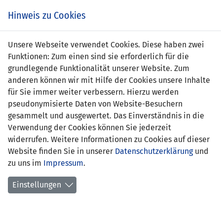
Zum
Online
Tic
EIN SPIEL. EIN TEAM. FÜRS LAND.
Hinweis zu Cookies
Inhalt
Shop
springen
Zur
Unsere Webseite verwendet Cookies. Diese haben zwei
Navigation
Funktionen: Zum einen sind sie erforderlich für die
springen
grundlegende Funktionalität unserer Website. Zum
anderen können wir mit Hilfe der Cookies unsere Inhalte
für Sie immer weiter verbessern. Hierzu werden
pseudonymisierte Daten von Website-Besuchern
gesammelt und ausgewertet. Das Einverständnis in die
Verwendung der Cookies können Sie jederzeit
Freundschaftsspiele A-
widerrufen. Weitere Informationen zu Cookies auf dieser
Nationalmannschaft
Website finden Sie in unserer
Datenschutzerklärung
und
zu uns im
Impressum
.
Spiele
Einstellungen
Spielerstatistik
Torschützen